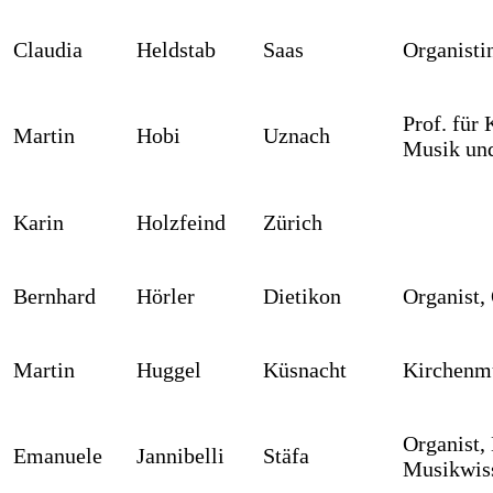
Claudia
Heldstab
Saas
Organisti
Prof. für
Martin
Hobi
Uznach
Musik und
Karin
Holzfeind
Zürich
Bernhard
Hörler
Dietikon
Organist,
Martin
Huggel
Küsnacht
Kirchenm
Organist,
Emanuele
Jannibelli
Stäfa
Musikwiss