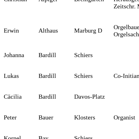
Zeitschr. 
Orgelbaue
Erwin
Althaus
Marburg D
Orgelsach
Johanna
Bardill
Schiers
Lukas
Bardill
Schiers
Co-Initia
Cäcilia
Bardill
Davos-Platz
Peter
Bauer
Klosters
Organist
Kornel
Bay
Schiers