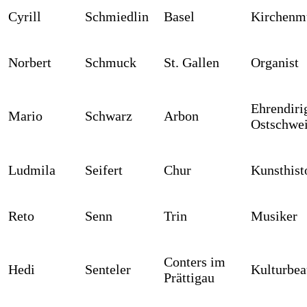
Cyrill
Schmiedlin
Basel
Kirchenmu
Norbert
Schmuck
St. Gallen
Organist
Ehrendir
Mario
Schwarz
Arbon
Ostschwe
Ludmila
Seifert
Chur
Kunsthist
Reto
Senn
Trin
Musiker
Conters im
Hedi
Senteler
Kulturbea
Prättigau