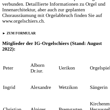
verbunden. Detaillierte Informationen zu Orgel und
Innenarchitektur, aber auch zur geplanten
Chorausräumung mit Orgelabbruch finden Sie auf
www.orgelschiers.ch.
► ZUM FORMULAR
Mitglieder der IG-Orgelschiers (Stand: August
2022):
Alborn
Peter
Uerikon
Orgelspie
Dr.iur.
Ingrid
Alexandre
Wetzikon
Sängerin
Kirchenmu
Christian
Alpiger
Bremgarten
Herausge