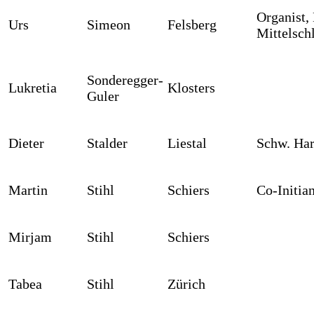
Organist,
Urs
Simeon
Felsberg
Mittelsch
Sonderegger-
Lukretia
Klosters
Guler
Dieter
Stalder
Liestal
Schw. H
Martin
Stihl
Schiers
Co-Initia
Mirjam
Stihl
Schiers
Tabea
Stihl
Zürich