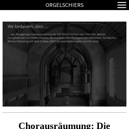
ORGELSCHIERS
HOME
PROGRAMM
DIE MUSIKER*INNEN
DEBATTE
DOKUMENTATION
TICKETS/ANMELDUNG
SCHUTZKONZEPT
ANREISE
Chorausräumung: Die