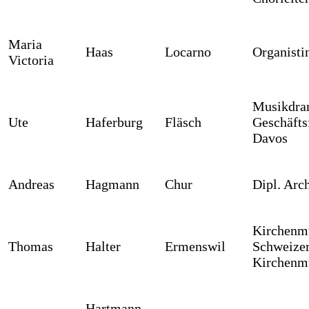
Maria
Haas
Locarno
Organist
Victoria
Musikdra
Ute
Haferburg
Fläsch
Geschäfts
Davos
Andreas
Hagmann
Chur
Dipl. Arc
Kirchenmu
Thomas
Halter
Ermenswil
Schweizer
Kirchenm
Hartmann,