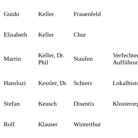
Guido
Keller
Frauenfeld
Elisabeth
Keller
Chur
Keller, Dr.
Verfechter
Martin
Staufen
Phil
Aufführun
Hansluzi
Kessler, Dr.
Schiers
Lokalhist
Stefan
Keusch
Disentis
Klosteror
Rolf
Klauser
Winterthur