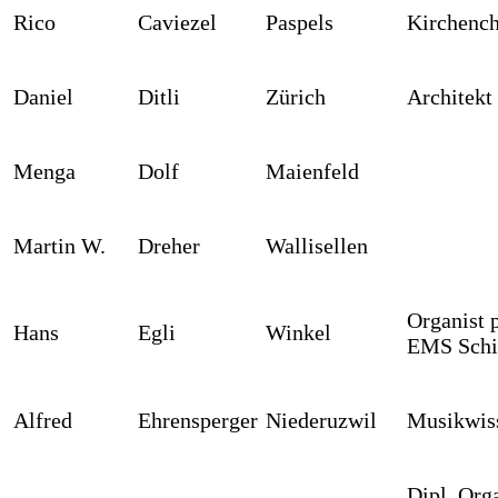
Rico
Caviezel
Paspels
Kirchench
Daniel
Ditli
Zürich
Architekt
Menga
Dolf
Maienfeld
Martin W.
Dreher
Wallisellen
Organist 
Hans
Egli
Winkel
EMS Schi
Alfred
Ehrensperger
Niederuzwil
Musikwis
Dipl. Orga