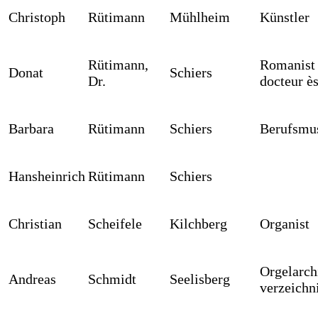
Christoph
Rütimann
Mühlheim
Künstler
Rütimann,
Romanist 
Donat
Schiers
Dr.
docteur ès
Barbara
Rütimann
Schiers
Berufsmus
Hansheinrich
Rütimann
Schiers
Christian
Scheifele
Kilchberg
Organist
Orgelarch
Andreas
Schmidt
Seelisberg
verzeichn