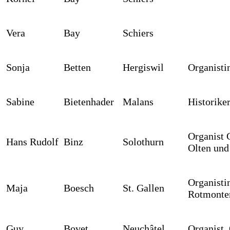
Vera
Bay
Schiers
Sonja
Betten
Hergiswil
Organisti
Sabine
Bietenhader
Malans
Historike
Organist 
Hans Rudolf
Binz
Solothurn
Olten und
Organistin
Maja
Boesch
St. Gallen
Rotmonten
Guy
Bovet
Neuchâtel
Organist,