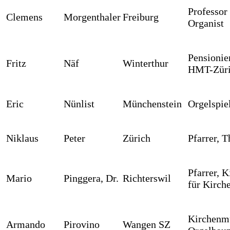
Professor
Clemens
Morgenthaler
Freiburg
Organist
Pensionie
Fritz
Näf
Winterthur
HMT-Zür
Eric
Nünlist
Münchenstein
Orgelspie
Niklaus
Peter
Zürich
Pfarrer, 
Pfarrer, 
Mario
Pinggera, Dr.
Richterswil
für Kirch
Kirchenmu
Armando
Pirovino
Wangen SZ