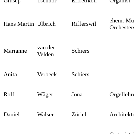
Giusep
Tschuor
Effretikon
Organist
ehem. Mus
Hans Martin
Ulbrich
Rifferswil
Orchester
van der
Marianne
Schiers
Velden
Anita
Verbeck
Schiers
Rolf
Wäger
Jona
Orgellehr
Daniel
Walser
Zürich
Architekt