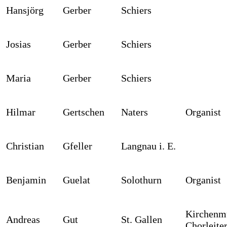
Hansjörg
Gerber
Schiers
Josias
Gerber
Schiers
Maria
Gerber
Schiers
Hilmar
Gertschen
Naters
Organist
Christian
Gfeller
Langnau i. E.
Benjamin
Guelat
Solothurn
Organist
Kirchenmu
Andreas
Gut
St. Gallen
Chorleiter