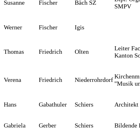
Susanne
Fischer
Bäch SZ
SMPV
Werner
Fischer
Igis
Leiter Fa
Thomas
Friedrich
Olten
Kanton So
Kirchenmu
Verena
Friedrich
Niederrohrdorf
"Musik un
Hans
Gabathuler
Schiers
Architekt
Gabriela
Gerber
Schiers
Bildende 