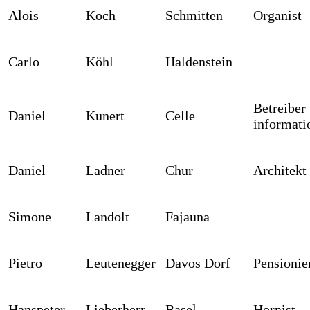
Alois
Koch
Schmitten
Organist
Carlo
Köhl
Haldenstein
Betreiber
Daniel
Kunert
Celle
informati
Daniel
Ladner
Chur
Architekt
Simone
Landolt
Fajauna
Pietro
Leutenegger
Davos Dorf
Pensionier
Hanspeter
Lieberherr
Basel
Hornist